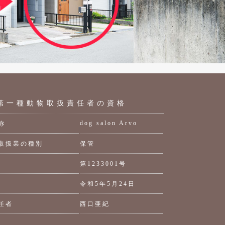
第一種動物取扱責任者の資格
dog salon Arvo
称
取扱業の種別
保管
第1233001号
令和5年5月24日
任者
西口亜紀