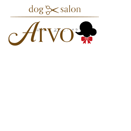
HOME
フォト
オラフくん♪