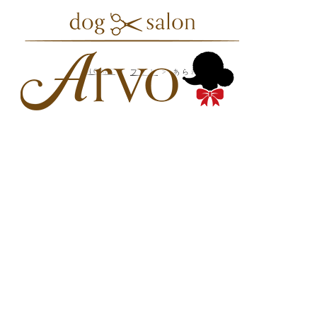
HOME
フォト
あられくん♪